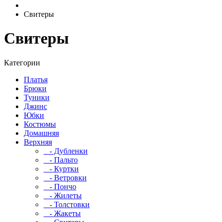
Свитеры
Свитеры
Категории
Платья
Брюки
Туники
Джинс
Юбки
Костюмы
Домашняя
Верхняя
- Дубленки
- Пальто
- Куртки
- Ветровки
- Пончо
- Жилеты
- Толстовки
- Жакеты