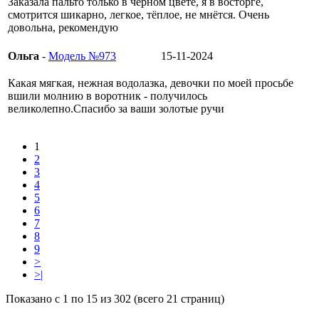
Заказала пальто только в чёрном цвете, я в восторге,
смотрится шикарно, легкое, тёплое, не мнётся. Очень
довольна, рекомендую
Ольга
-
Модель №973
15-11-2024
Какая мягкая, нежная водолазка, девочки по моей просьбе
вшили молнию в воротник - получилось
великолепно.Спасибо за ваши золотые ручи
1
2
3
4
5
6
7
8
9
>
>|
Показано с 1 по 15 из 302 (всего 21 страниц)