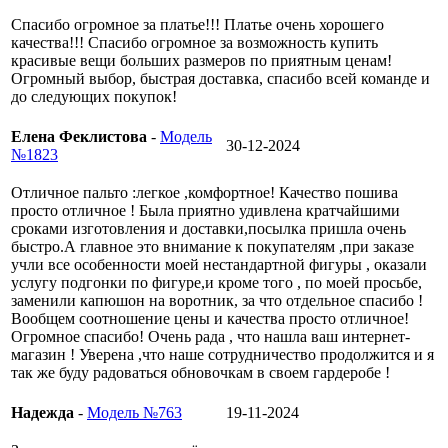
Спасибо огромное за платье!!! Платье очень хорошего
качества!!! Спасибо огромное за возможность купить
красивые вещи больших размеров по приятным ценам!
Огромный выбор, быстрая доставка, спасибо всей команде и
до следующих покупок!
Елена Феклистова
-
Модель
30-12-2024
№1823
Отличное пальто :легкое ,комфортное! Качество пошива
просто отличное ! Была приятно удивлена кратчайшими
сроками изготовления и доставки,посылка пришла очень
быстро.А главное это внимание к покупателям ,при заказе
учли все особенности моей нестандартной фигуры , оказали
услугу подгонки по фигуре,и кроме того , по моей просьбе,
заменили капюшон на воротник, за что отдельное спасибо !
Вообщем соотношение цены и качества просто отличное!
Огромное спасибо! Очень рада , что нашла ваш интернет-
магазин ! Уверена ,что наше сотрудничество продолжится и я
так же буду радоваться обновочкам в своем гардеробе !
Надежда
-
Модель №763
19-11-2024