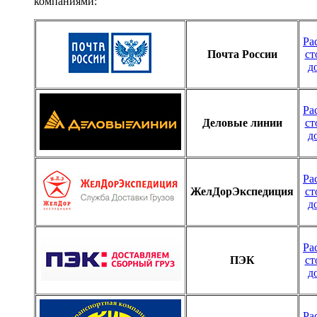
компаниями:
Ра
Почта России
ст
д
Ра
Деловые линии
ст
д
Ра
ЖелДорЭкспедиция
ст
д
Ра
ПЭК
ст
д
Ра