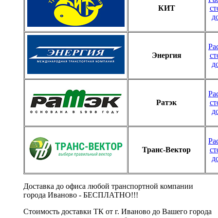
КИТ
ст
д
Ра
Энергия
ст
д
Ра
Ратэк
ст
д
Ра
Транс-Вектор
ст
д
Доставка до офиса любой транспортной компании
города Иваново - БЕСПЛАТНО!!!
Стоимость доставки ТК от г. Иваново до Вашего города